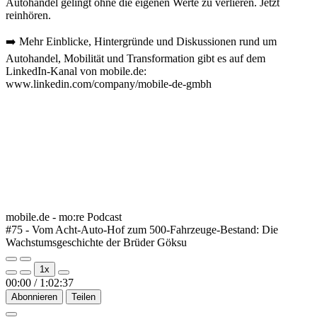
Autohandel gelingt ohne die eigenen Werte zu verlieren. Jetzt
reinhören.
➡️ Mehr Einblicke, Hintergründe und Diskussionen rund um
Autohandel, Mobilität und Transformation gibt es auf dem
LinkedIn-Kanal von mobile.de:
www.linkedin.com/company/mobile-de-gmbh
mobile.de - mo:re Podcast
#75 - Vom Acht-Auto-Hof zum 500-Fahrzeuge-Bestand: Die
Wachstumsgeschichte der Brüder Göksu
Play
Pause
1x
Episode
Episode
00:00
/
1:02:37
Abonnieren
Teilen